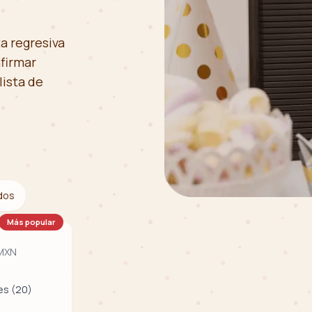
ta regresiva
nfirmar
lista de
ados
Más popular
MXN
es (20)