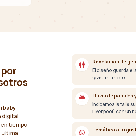
Revelación de gé
 por
El diseño guarda el
gran momento.
sotros
Lluvia de pañales 
Indicamos la talla 
un
baby
Liverpool) con un b
 digital
a en tiempo
Temática a tu gust
e última