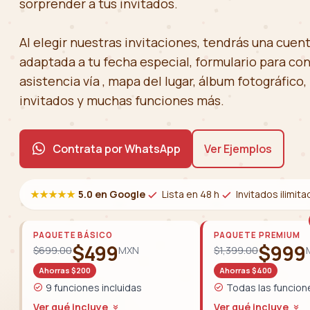
sorprender a tus invitados.
Al elegir nuestras invitaciones, tendrás una cuen
adaptada a tu fecha especial, formulario para co
asistencia vía , mapa del lugar, álbum fotográfico, 
invitados y muchas funciones más.
Contrata por WhatsApp
Ver Ejemplos
★★★★★
5.0 en Google
Lista en 48 h
Invitados ilimit
PAQUETE BÁSICO
PAQUETE PREMIUM
$499
$999
$699.00
MXN
$1,399.00
Ahorras $200
Ahorras $400
9 funciones incluidas
Todas las funcion
Ver qué incluye
Ver qué incluye